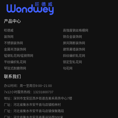
产品中心
旺德威
高强度钢丝格栅网
装饰网
铜合金装饰网
不锈钢装饰网
屏风隔断装饰网
金属吊顶装饰网
建筑幕墙装饰网
锰钢轧花网/锰钢筛网
斜纹编织轧花网
平纹编织轧花网
锁定型轧花网
琴弦式耐磨筛网
勾花网
联系我们
办公时间：周一至周日9:00~21:00
7x12小时服务热线：13231800737
地址：深圳市宝安区西乡街道吉美禾商务中心7楼
厂址：河北省衡水市安平县马店镇柏林村
厂址：河北省衡水市安平县马店镇保衡路段
厂址：河北省衡水市安平县客运站西500米