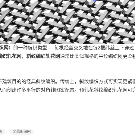
织网
）的一种编织类型 — 每根经丝交叉地在每2根纬丝上下穿
编织轧花网
，
斜纹
编织轧花网
通常比类似规格的平纹编织网更柔
于建筑目的的经典斜纹编织。传统上，斜纹编织方式可实现更紧
从而创建许多平行的对角线图案配置。预轧花斜纹编织轧花网可
家
金属编织网