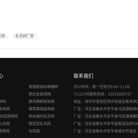
花网
轧花网厂家
心
联系我们
高强度钢丝格栅网
办公时间：周一至周日9:00~21:00
铜合金装饰网
7x12小时服务热线：13231800737
饰网
屏风隔断装饰网
地址：深圳市宝安区西乡街道吉美禾商
装饰网
建筑幕墙装饰网
厂址：河北省衡水市安平县马店镇柏林
网/锰钢筛网
斜纹编织轧花网
厂址：河北省衡水市安平县马店镇保衡
轧花网
锁定型轧花网
厂址：河北省衡水市安平县客运站西50
磨筛网
勾花网
厂址：河北省衡水市安平县城东开发区