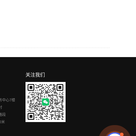
关注我们
务中心7楼
村
路段
0米