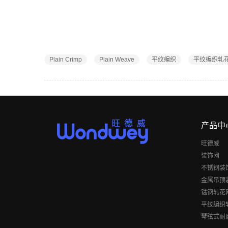
Plain Crimp
Plain Weave
平纹编织
平纹编织轧
产品中
旺德威
装饰网
不锈钢装
金属吊顶
锰钢轧花
平纹编织
琴弦式耐